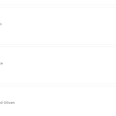
o
ce
nd Oliven