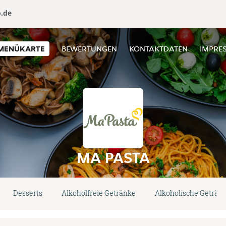
o.de
MENÜKARTE
BEWERTUNGEN
KONTAKTDATEN
IMPRE
MA PASTA
Desserts
Alkoholfreie Getränke
Alkoholische Geträn